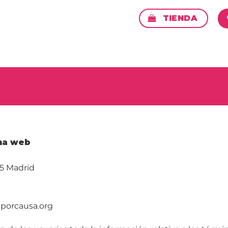
TIENDA
ina web
05 Madrid
@porcausa.org