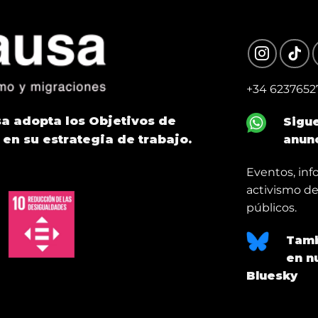
+34 6237652
a adopta los Objetivos de
S
igu
 en su estrategia de trabajo.
anun
Eventos, inf
activismo de
públicos.
Tamb
en nu
Bluesky