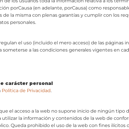
 de los usuarios toda la información relativa a los térm
dación porCausa (en adelante, porCausa) como responsa
os de la misma con plenas garantías y cumplir con los req
atos personales.
egulan el uso (incluido el mero acceso) de las páginas i
ta someterse a las condiciones generales vigentes en c
de carácter personal
a
Política de Privacidad
.
ue el acceso a la web no supone inicio de ningún tipo d
utilizar la información y contenidos de la web de confor
lico. Queda prohibido el uso de la web con fines ilícitos o