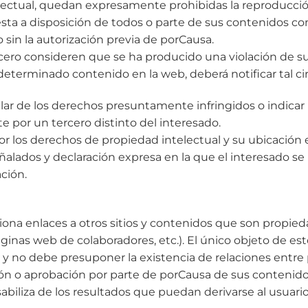
electual, quedan expresamente prohibidas la reproducció
sta a disposición de todos o parte de sus contenidos co
 sin la autorización previa de porCausa.
rcero consideren que se ha producido una violación de 
 determinado contenido en la web, deberá notificar tal c
ular de los derechos presuntamente infringidos o indicar
e por un tercero distinto del interesado.
r los derechos de propiedad intelectual y su ubicación e
alados y declaración expresa en la que el interesado se r
ación.
iona enlaces a otros sitios y contenidos que son propied
ginas web de colaboradores, etc.). El único objeto de est
o y no debe presuponer la existencia de relaciones entre 
n o aprobación por parte de porCausa de sus contenidos
biliza de los resultados que puedan derivarse al usuario