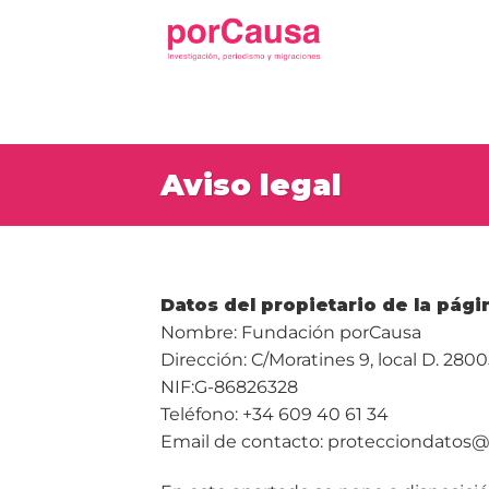
Saltar
al
contenido
Aviso legal
Datos del propietario de la pág
Nombre: Fundación porCausa
Dirección: C/Moratines 9, local D. 280
NIF:G-86826328
Teléfono: +34 609 40 61 34
Email de contacto: protecciondatos